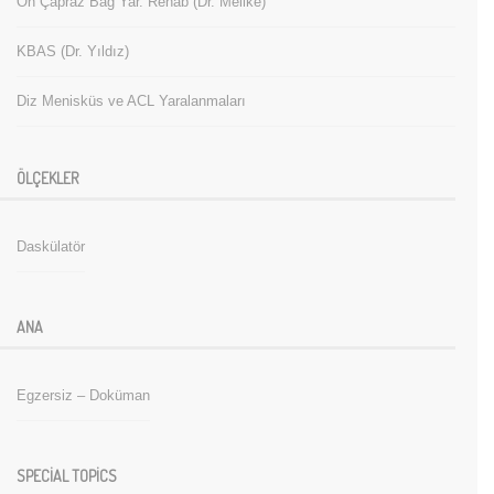
Ön Çapraz Bağ Yar. Rehab (Dr. Melike)
KBAS (Dr. Yıldız)
Diz Menisküs ve ACL Yaralanmaları
ÖLÇEKLER
Daskülatör
ANA
Egzersiz – Doküman
SPECIAL TOPICS