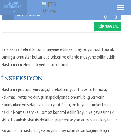
EN ÇOK
08/02/14
OKUNANLAR
Toggle
Dr.Ender Salbas
navigatio
Boyun Muayenesi
0
0
FIZIK MUAYENE
Servikal vertebral kolon muayene edilirken baş, boyun, üst torasik
omurga, omuzlar, kollar, el bilekleri ve ellerde muayene edilmelidir.
Hastanın incelenecek yerleri açık olmalıdır.
İnspeksiyon
Hastanın postürü, yürüyüşü, hareketleri, yüz ifadesi, oturması,
kalkması, yatışı ve duruşu inspeksiyonda önemli bilgiler verir.
Konuşurken ve selam verirken yaptığı baş ve boyun hareketlerine
bakılır. Normal servikal lordoz kontrol edilir. Boyun ve çevresindeki
şişlik, kızarıklık, skatris dokuları, pigmentasyon artışı varsa kaydedilir.
Boyun ağrılı hasta, baş ve boynunu oynatmaktan kaçınmak için