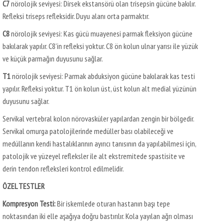
C7
nörolojik seviyesi: Dirsek ekstansörü olan trisepsin gücüne bakılır.
Refleksi triseps refleksidir. Duyu alanı orta parmaktır.
C8
nörolojik seviyesi: Kas gücü muayenesi parmak fleksiyon gücüne
bakılarak yapılır. C8’in refleksi yoktur. C8 ön kolun ulnar yarısı ile yüzük
ve küçük parmağın duyusunu sağlar.
T1
nörolojik seviyesi: Parmak abduksiyon gücüne bakılarak kas testi
yapılır. Refleksi yoktur. T1 ön kolun üst, üst kolun alt medial yüzünün
duyusunu sağlar.
Servikal vertebral kolon nörovasküler yapılardan zengin bir bölgedir.
Servikal omurga patolojilerinde medüller bası olabileceği ve
medüllanın kendi hastalıklarının ayırıcı tanısının da yapılabilmesi için,
patolojik ve yüzeyel refleksler ile alt ekstremitede spastisite ve
derin tendon refleksleri kontrol edilmelidir.
ÖZEL TESTLER
Kompresyon Testi:
Bir iskemlede oturan hastanın başı tepe
noktasından iki elle aşağıya doğru bastırılır. Kola yayılan ağrı olması