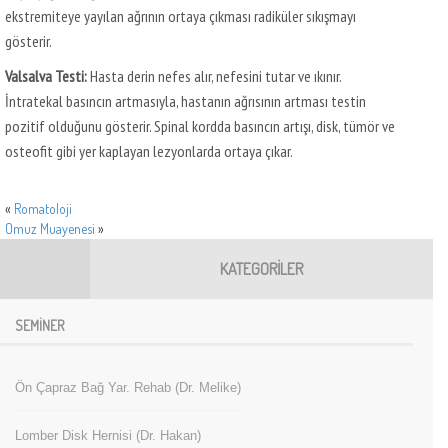
ekstremiteye yayılan ağrının ortaya çıkması radiküler sıkışmayı
gösterir.
Valsalva Testi:
Hasta derin nefes alır, nefesini tutar ve ıkınır.
İntratekal basıncın artmasıyla, hastanın ağrısının artması testin
pozitif olduğunu gösterir. Spinal kordda basıncın artışı, disk, tümör ve
osteofit gibi yer kaplayan lezyonlarda ortaya çıkar.
«
Romatoloji
Omuz Muayenesi
»
KATEGORILER
SEMINER
TAZELER
FAVORILER
Ön Çapraz Bağ Yar. Rehab (Dr. Melike)
Lomber Disk Hernisi (Dr. Hakan)