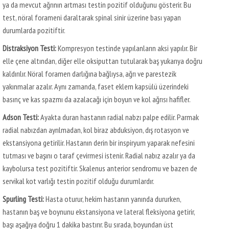
ya da mevcut ağrının artması testin pozitif olduğunu gösterir. Bu
test, nöral forameni daraltarak spinal sinir üzerine bası yapan
durumlarda pozitiftir.
Distraksiyon Testi:
Kompresyon testinde yapılanların aksi yapılır. Bir
elle çene altından, diğer elle oksiputtan tutularak baş yukarıya doğru
kaldırılır. Nöral foramen darlığına bağlıysa, ağrı ve parestezik
yakınmalar azalır. Aynı zamanda, faset eklem kapsülü üzerindeki
basınç ve kas spazmı da azalacağı için boyun ve kol ağrısı hafifler.
Adson Testi:
Ayakta duran hastanın radial nabzı palpe edilir. Parmak
radial nabızdan ayrılmadan, kol biraz abduksiyon, dış rotasyon ve
ekstansiyona getirilir. Hastanın derin bir inspiryum yaparak nefesini
tutması ve başını o taraf çevirmesi istenir. Radial nabız azalır ya da
kaybolursa test pozitiftir. Skalenus anterior sendromu ve bazen de
servikal kot varlığı testin pozitif olduğu durumlardır.
Spurling Testi:
Hasta oturur, hekim hastanın yanında dururken,
hastanın baş ve boynunu ekstansiyona ve lateral fleksiyona getirir,
başı aşağıya doğru 1 dakika bastırır. Bu sırada, boyundan üst