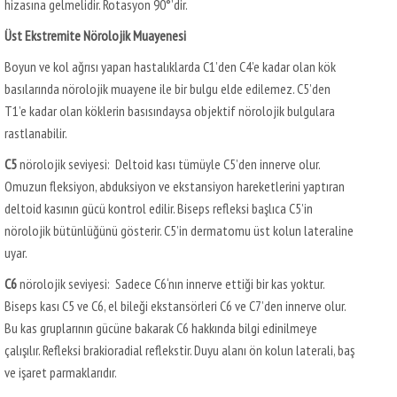
hizasına gelmelidir. Rotasyon 90°’dir.
Üst Ekstremite Nörolojik Muayenesi
Boyun ve kol ağrısı yapan hastalıklarda C1’den C4’e kadar olan kök
basılarında nörolojik muayene ile bir bulgu elde edilemez. C5’den
T1’e kadar olan köklerin basısındaysa objektif nörolojik bulgulara
rastlanabilir.
C5
nörolojik seviyesi: Deltoid kası tümüyle C5’den innerve olur.
Omuzun fleksiyon, abduksiyon ve ekstansiyon hareketlerini yaptıran
deltoid kasının gücü kontrol edilir. Biseps refleksi başlıca C5’in
nörolojik bütünlüğünü gösterir. C5’in dermatomu üst kolun lateraline
uyar.
C6
nörolojik seviyesi: Sadece C6‘nın innerve ettiği bir kas yoktur.
Biseps kası C5 ve C6, el bileği ekstansörleri C6 ve C7’den innerve olur.
Bu kas gruplarının gücüne bakarak C6 hakkında bilgi edinilmeye
çalışılır. Refleksi brakioradial reflekstir. Duyu alanı ön kolun laterali, baş
ve işaret parmaklarıdır.