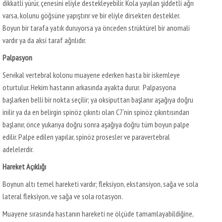
dikkatli yürür, çenesini eliyle destekleyebilir. Kola yayılan şiddetli ağrı
varsa, kolunu göğsüne yapıştırır ve bir eliyle dirsekten destekler.
Boyun bir tarafa yatık duruyorsa ya önceden strüktürel bir anomali
vardır ya da aksi taraf ağrılıdır.
Palpasyon
Servikal vertebral kolonu muayene ederken hasta bir iskemleye
oturtulur. Hekim hastanın arkasında ayakta durur. Palpasyona
başlarken belli bir nokta seçilir; ya oksiputtan başlanır aşağıya doğru
inilir ya da en belirgin spinöz çıkıntı olan C7‘nin spinöz çıkıntısından
başlanır, önce yukarıya doğru sonra aşağıya doğru tüm boyun palpe
edilir. Palpe edilen yapılar, spinöz prosesler ve paravertebral
adelelerdir.
Hareket Açıklığı
Boynun altı temel hareketi vardır; fleksiyon, ekstansiyon, sağa ve sola
lateral fleksiyon, ve sağa ve sola rotasyon.
Muayene sırasında hastanın hareketi ne ölçüde tamamlayabildiğine,