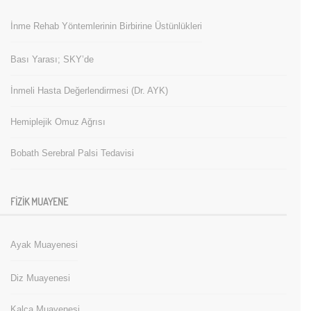
İnme Rehab Yöntemlerinin Birbirine Üstünlükleri
Bası Yarası; SKY’de
İnmeli Hasta Değerlendirmesi (Dr. AYK)
Hemiplejik Omuz Ağrısı
Bobath Serebral Palsi Tedavisi
FIZIK MUAYENE
Ayak Muayenesi
Diz Muayenesi
Kalça Muayenesi